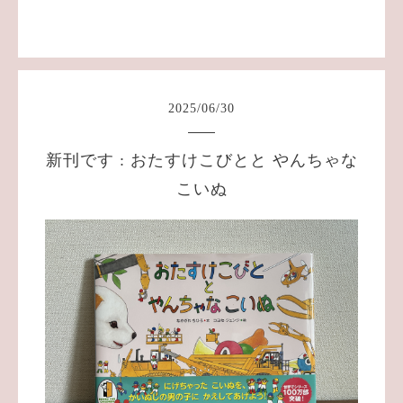
2025
/
06
/
30
新刊です : おたすけこびとと やんちゃな
こいぬ