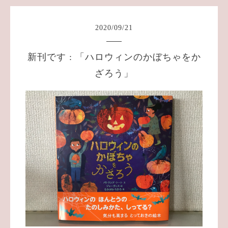
2020
/
09
/
21
新刊です : 「ハロウィンのかぼちゃをか
ざろう」