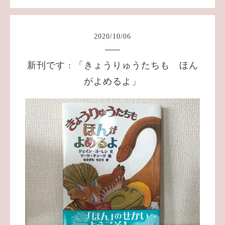
2020
/
10
/
06
新刊です : 「きょうりゅうたちも ほん
がよめるよ」