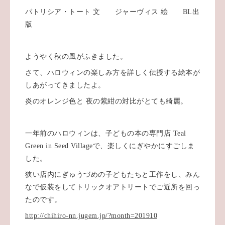
パトリシア・トート 文 ジャーヴィス 絵 BL出
版
ようやく秋の風がふきました。
さて、ハロウィンの楽しみ方を詳しく伝授する絵本が
しあがってきましたよ。
炎のオレンジ色と 夜の紫紺の対比がとても綺麗。
一年前のハロウィンは、子どもの本の専門店 Teal
Green in Seed Villageで、楽しくにぎやかにすごしま
した。
狭い店内にぎゅうづめの子どもたちと工作をし、みん
なで仮装をしてトリックオアトリートでご近所を回っ
たのです。
http://chihiro-nn.jugem.jp/?month=201910