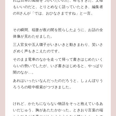
れば日本の風物をつかいたいのだ、布もすきだ、文様
もいいのだと、とりとめなく語っていたとき、編集者
のHさんが「では、おひなさまですね」と一言。
その瞬間、稲妻が夜の闇を照らしたように、お話の全
体像が見わたせました。
三人官女や五人囃子がいきいきと動きまわり、笑いさ
ざめく声もきこえたのです。
そのまま電車のなかを走って帰って書きはじめたいく
らいの勢いでしたが、いざ書きはじめると、やっぱり
闇のなか…。
あれはいったいなんだったのだろうと、しょんぼりう
ろうろの暗中模索がつづきました。
けれど、かたちにならない物語をそっと抱えているあ
いだじゅう、胸があたたかかった。ときおり言葉の端