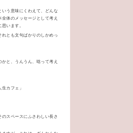
という意味にくわえて、どんな
本全体のメッセージとして考え
に思います。
それとも文句ばかりのしかめっ
のかと、うんうん、唸って考え
」
人生カフェ」
そのスペースにふさわしい長さ
。