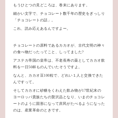
もうひとつの見どころは、巻末にあります。
細かい文字で、チョコレート数千年の歴史をぎっしり
「チョコレートの話」。
これ、読み応えあるんですよー。
チョコレートの原料であるカカオが、古代文明の神々
の食べ物だったってこと、しってました
?
アステカ帝国の皇帝は、不老長寿の薬としてカカオ飲
料を一日
50
杯ものんでいたそうですよ。
なんと、カカオ豆
100
粒で、どれい１人と交換できた
んですって。
そしてカカオに砂糖をくわえた飲み物が
17
世紀末の
ヨーロッパ貴族たちの贅沢品となり、
いまのチョコレ
ートのように固形になって庶民がたべるようになった
のは、産業革命のときです。