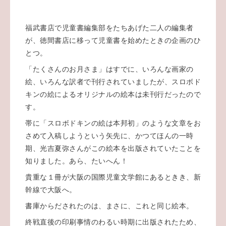
福武書店で児童書編集部をたちあげた二人の編集者
が、徳間書店に移って児童書を始めたときの企画のひ
とつ。
「たくさんのお月さま」はすでに、いろんな画家の
絵、いろんな訳者で刊行されていましたが、スロボド
キンの絵によるオリジナルの絵本は未刊行だったので
す。
帯に「スロボドキンの絵は本邦初」のような文章をお
さめて入稿しようという矢先に、かつてほんの一時
期、光吉夏弥さんがこの絵本を出版されていたことを
知りました。あら、たいへん！
貴重な１冊が大阪の国際児童文学館にあるときき、新
幹線で大阪へ。
書庫からだされたのは、まさに、これと同じ絵本。
終戦直後の印刷事情のわるい時期に出版されたため、