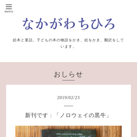
絵本と童話。子どもの本の物語をかき、絵をかき、翻訳をして
います。
おしらせ
2019
/
02
/
23
新刊です : 「ノロウェイの黒牛」