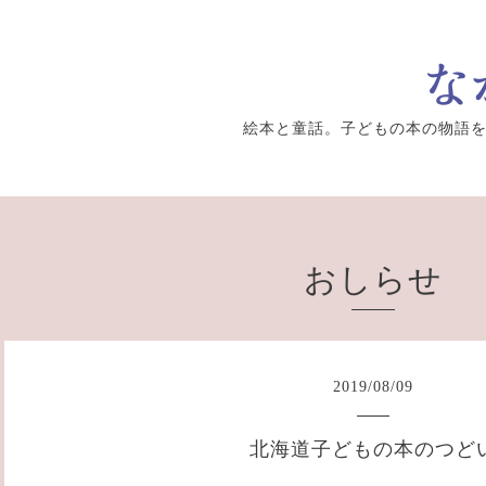
絵本と童話。子どもの本の物語
おしらせ
2019
/
08
/
09
北海道子どもの本のつど